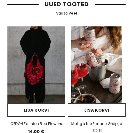
UUED TOOTED
Vaata Veel
LISA KORVI
LISA KORVI
CEDON Fashion Red Flowers
Mulliga tee Punane Greip ja
Hibisk
14,00 €