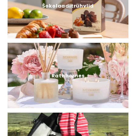
Šokolaaditrühvlid
Rathbornes