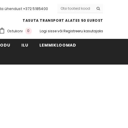
ta ühendust
+372 5185400
TASUTA TRANSPORT ALATES 50 EUROST
0
Ostukorv
Logi sisse
või
Registreeru kasutajaks
KODU
ILU
LEMMIKLOOMAD