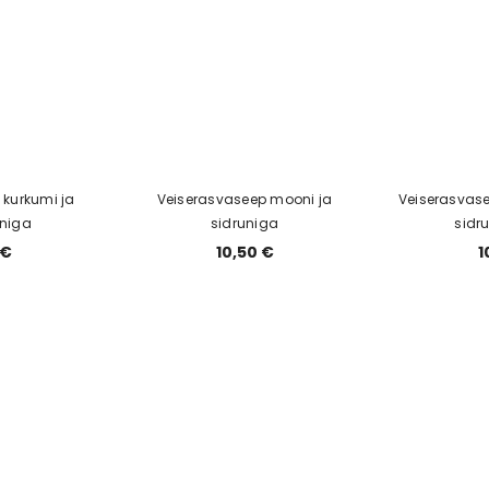
 kurkumi ja
Veiserasvaseep mooni ja
Veiserasvasee
niga
sidruniga
sidr
 €
10,50 €
1