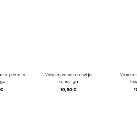
era, piima ja
Veiserasvaseep kohvi ja
Veiseras
iga
kaneeliga
tee
 €
10,50 €
1