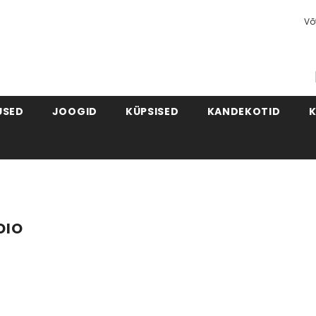
Võ
USED
JOOGID
KÜPSISED
KANDEKOTID
DIO