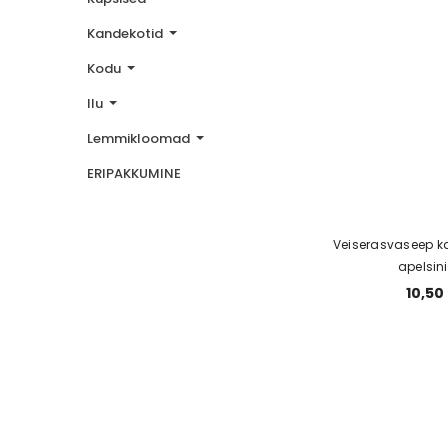
Kandekotid
Kodu
Ilu
Lemmikloomad
ERIPAKKUMINE
Veiserasvaseep ka
apelsin
10,50