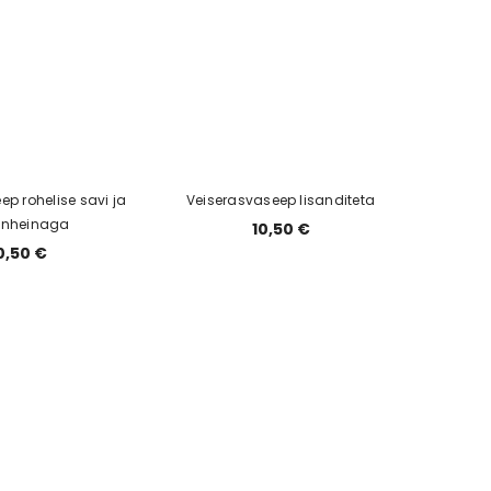
p rohelise savi ja
Veiserasvaseep lisanditeta
unheinaga
10,50 €
0,50 €