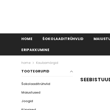
HOME
ŠOKOLAADITRÜHVLID
MAIUST
ERIPAKKUMINE
home
Kaubamärgid
TOOTEGRUPID
SEEBISTUU
Šokolaaditrühvlid
Maiustused
Joogid
Küpsised