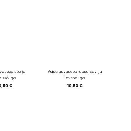
vaseep söe ja
Veiserasvaseep roosa savi ja
puuõliga
lavendliga
0,50 €
10,50 €